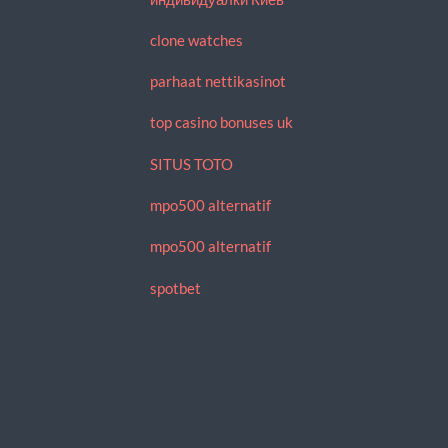
clone watches
parhaat nettikasinot
top casino bonuses uk
SITUS TOTO
mpo500 alternatif
mpo500 alternatif
spotbet