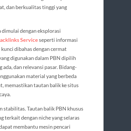
t, dan berkualitas tinggi yang
.
 dimulai dengan eksplorasi
acklinks Service
seperti informasi
ta kunci dibahas dengan cermat
yang digunakan dalam PBN dipilih
g ada, dan relevansi pasar. Bidang-
enggunakan material yang berbeda
, memastikan tautan balik ke situs
caya.
 stabilitas. Tautan balik PBN khusus
g terkait dengan niche yang selaras
l dapat membantu mesin pencari