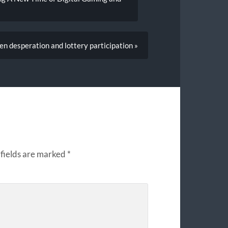
en desperation and lottery participation »
fields are marked
*