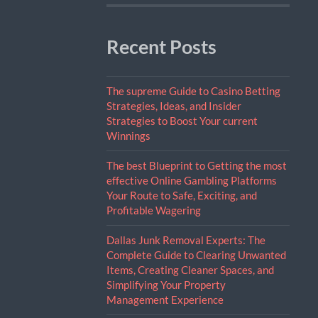
Recent Posts
The supreme Guide to Casino Betting
Strategies, Ideas, and Insider
Strategies to Boost Your current
Winnings
The best Blueprint to Getting the most
effective Online Gambling Platforms
Your Route to Safe, Exciting, and
Profitable Wagering
Dallas Junk Removal Experts: The
Complete Guide to Clearing Unwanted
Items, Creating Cleaner Spaces, and
Simplifying Your Property
Management Experience