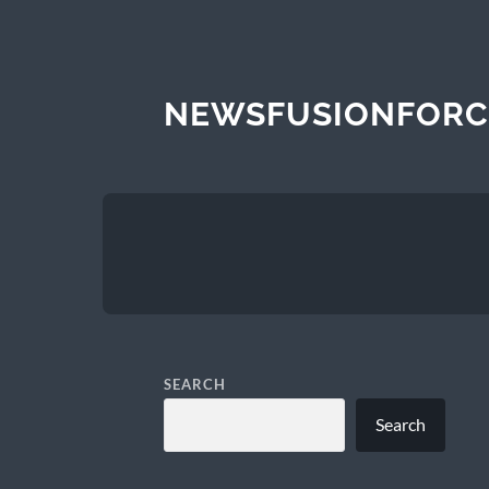
NEWSFUSIONFORC
SEARCH
Search