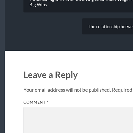
Big Wins
The relationship betwe
Leave a Reply
Your email address will not be published.
Required 
COMMENT
*